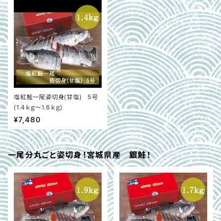
塩紅鮭一尾姿切身(甘塩) 5号
(1.4ｋｇ～1.6ｋｇ)
¥7,480
一尾分丸ごと姿切身！宮城県産 銀鮭！