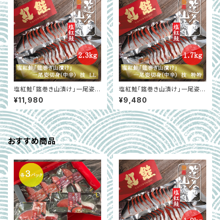
塩紅鮭「筵巻き山漬け」一尾姿切
塩紅鮭「筵巻き山漬け」一尾姿切
身(中辛) 技 LL(2.3ｋｇ～2.
身(中辛) 技 特特(1.7ｋｇ～1.
¥11,980
¥9,480
6ｋｇ)
8ｋｇ)
おすすめ商品