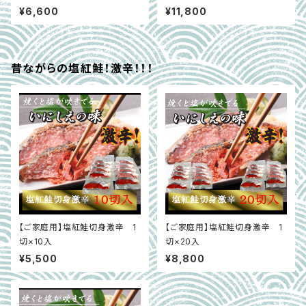
0g
¥6,600
¥11,800
昔ながらの塩紅鮭！激辛！！！
【ご家庭用】塩紅鮭切身激辛 1
【ご家庭用】塩紅鮭切身激辛 1
切×10入
切×20入
¥5,500
¥8,800