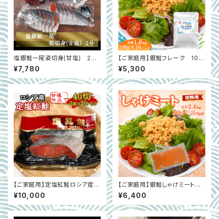
塩銀鮭一尾姿切身(甘塩) 2号
【ご家庭用】銀鮭フレーク 100
(1.9ｋｇ～2.1ｋｇ)
g×16パック(合計1.6kｇ) 骨取り
¥7,780
¥5,300
【ご家庭用】定塩紅鮭ロシア産
【ご家庭用】銀鮭しゃけミート 2
(甘口) 2切×20入
00g×12パック(合計2.4ｇ) 骨取
¥10,000
¥6,400
り