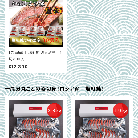
【ご家庭用】塩紅鮭切身激辛 1
切×30入
¥12,300
一尾分丸ごとの姿切身！ロシア産 塩紅鮭！