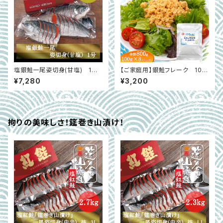
塩銀鮭一尾姿切身(甘塩) 1号
【ご家庭用】銀鮭フレーク 100
(1.7ｋｇ～1.8ｋｇ)
g×8パック(合計800ｇ) 骨取り
¥7,280
¥3,200
拘りの美味しさ！筵巻き山漬け！