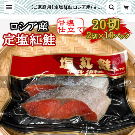
【ご家庭用】定塩紅鮭ロシア産(甘口)
2切×10入 | 塩釜水産食品