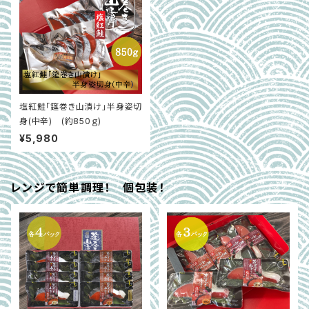
塩紅鮭「筵巻き山漬け」半身姿切
身(中辛) (約850ｇ)
¥5,980
レンジで簡単調理！ 個包装！