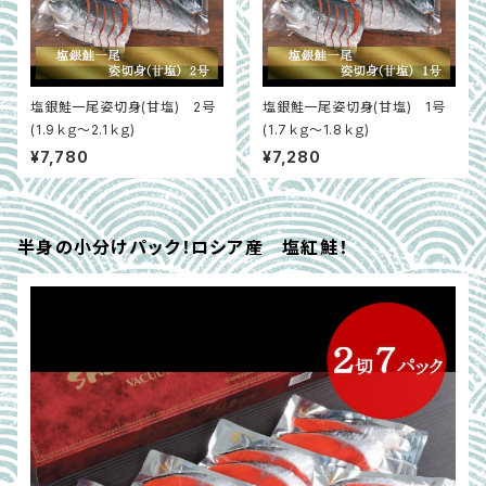
塩銀鮭一尾姿切身(甘塩) 2号
塩銀鮭一尾姿切身(甘塩) 1号
(1.9ｋｇ～2.1ｋｇ)
(1.7ｋｇ～1.8ｋｇ)
¥7,780
¥7,280
半身の小分けパック！ロシア産 塩紅鮭！