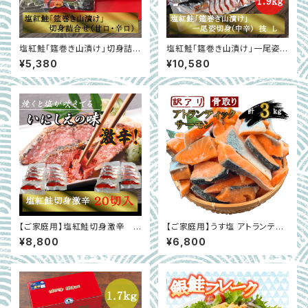
塩紅鮭「筵巻き山漬け」切身詰合
塩紅鮭「筵巻き山漬け」一尾姿切
せ（甘口・辛口）6パック
身(中辛) 技 L(1.9ｋｇ～2.2
¥5,380
¥10,580
ｋｇ)
【ご家庭用】塩紅鮭切身激辛 1
【ご家庭用】うす塩 アトランティ
切×20入
ックサーモン 切落し(骨取り) バ
¥8,800
¥6,800
ラ凍結 合計3kg 【簡易包装】