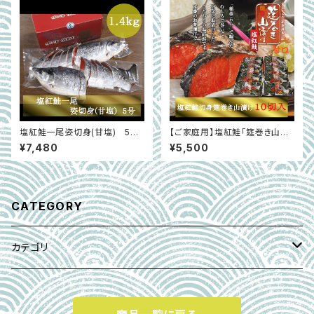
塩紅鮭一尾姿切身(甘塩) 5号
【ご家庭用】塩紅鮭「筵巻き山漬
(1.4ｋｇ～1.6ｋｇ)
け」(甘口) 1切×10入
¥7,480
¥5,500
CATEGORY
カテゴリ
紅鮭