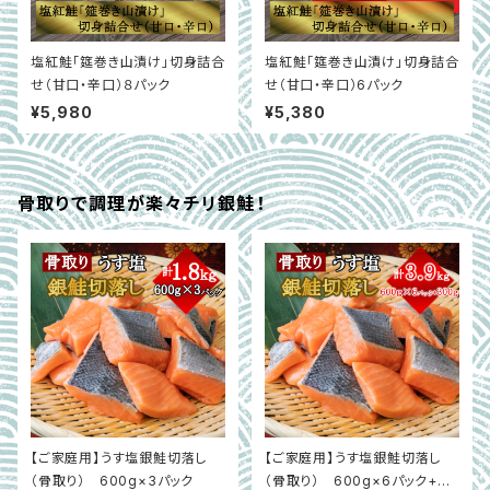
塩紅鮭「筵巻き山漬け」切身詰合
塩紅鮭「筵巻き山漬け」切身詰合
せ（甘口・辛口）８パック
せ（甘口・辛口）6パック
¥5,980
¥5,380
骨取りで調理が楽々チリ銀鮭！
【ご家庭用】うす塩銀鮭切落し
【ご家庭用】うす塩銀鮭切落し
（骨取り） 600g×3パック
（骨取り） 600g×6パック+30